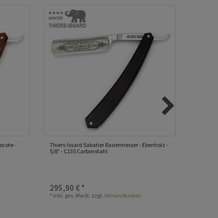
Bocote-
Thiers-Issard Sabatier Rasiermesser - Ebenholz -
Thiers-I
5/8" - C135 Carbonstahl
- 5/8" - 
Nicht au
295,90 € *
307,00
*
inkl. ges. MwSt.
zzgl.
Versandkosten
*
inkl. ge