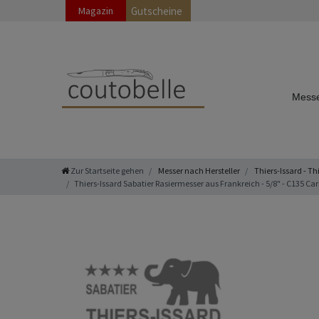
Magazin
Gutscheine
Messe
Zur Startseite gehen
Messer nach Hersteller
Thiers-Issard - Th
Thiers-Issard Sabatier Rasiermesser aus Frankreich - 5/8" - C135 Carb