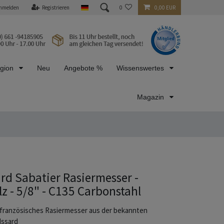
nmelden
Registrieren
0
0,00 EUR
egion
Neu
Angebote %
Wissenswertes
Magazin
ard Sabatier Rasiermesser -
z - 5/8" - C135 Carbonstahl
ranzösisches Rasiermesser aus der bekannten
Issard