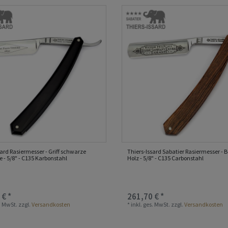
sard Rasiermesser - Griff schwarze
Thiers-Issard Sabatier Rasiermesser - 
e - 5/8" - C135 Karbonstahl
Holz - 5/8" - C135 Carbonstahl
 € *
261,70 € *
s. MwSt.
zzgl.
Versandkosten
*
inkl. ges. MwSt.
zzgl.
Versandkosten