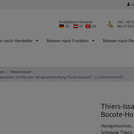
A
r nach Hersteller
Messer nach Funktion
Messer nach R
iers
Rasiermesser
onstahl - Griff Bocote - Klingenbeschriftung "Evidé Sonnant" - 1/1 Voll-Hohlschliff
Thiers-Iss
Bocote-Hol
Handgemachtes, f
Schmiede Thiers-