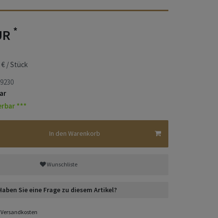
*
UR
 € / Stück
9230
ar
erbar ***
In den Warenkorb
Wunschliste
Haben Sie eine Frage zu diesem Artikel?
Versandkosten