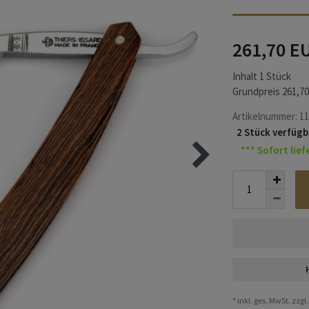
261,70 E
Inhalt
1
Stück
Grundpreis
261,70
Artikelnummer:
11
2 Stück verfügb
*** Sofort lief
* inkl. ges. MwSt. zzgl.