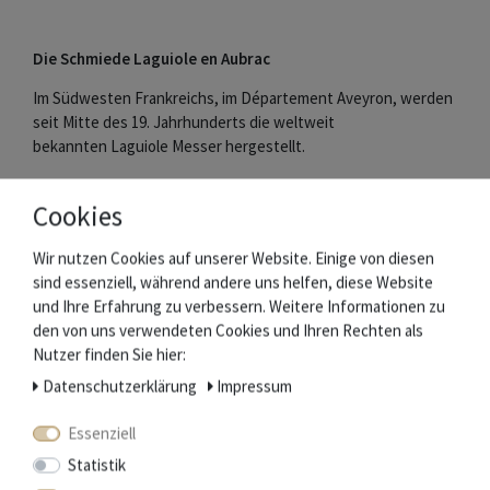
Die Schmiede Laguiole en Aubrac
Im Südwesten Frankreichs, im Département Aveyron, werden
seit Mitte des 19. Jahrhunderts die weltweit
bekannten Laguiole Messer hergestellt.
Laguiole en Aubrac zählt zu den besten Schmieden der
Cookies
Region, die sich besonders durch Qualität und Bewahrung der
Tradition auszeichnen.
Messer und Griffschalen werden aus edlen Materialien in
Wir nutzen Cookies auf unserer Website. Einige von diesen
Handarbeit gefertigt. Die Klingen ziert der berühmte
sind essenziell, während andere uns helfen, diese Website
Stierkopf.
und Ihre Erfahrung zu verbessern. Weitere Informationen zu
Die je nach Messertyp bis zu 216 Arbeitsschritte bei der
den von uns verwendeten Cookies und Ihren Rechten als
Herstellung werden jeweils nur von einem Schmied
Nutzer finden Sie hier:
ausgeführt.
Daten­schutz­erklärung
Impressum
Das garantiert handwerkliche Qualität und macht jedes
Essenziell
Messer zu einem Einzelstück.
Statistik