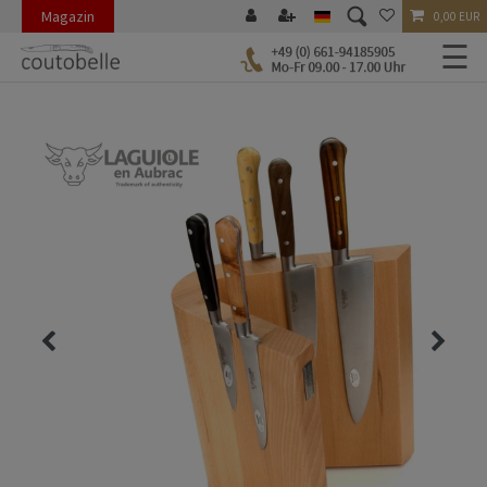
Magazin
0,00 EUR
☰