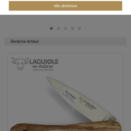
In den Warenkorb
Alle ablehnen
*
inkl. ges. MwSt.
zzgl.
Versandkosten
Ähnliche Artikel