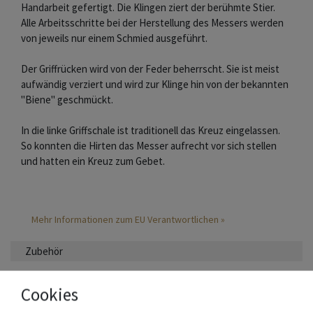
Handarbeit gefertigt. Die Klingen ziert der berühmte Stier.
Alle Arbeitsschritte bei der Herstellung des Messers werden
von jeweils nur einem Schmied ausgeführt.
Der Griffrücken wird von der Feder beherrscht. Sie ist meist
aufwändig verziert und wird zur Klinge hin von der bekannten
"Biene" geschmückt.
In die linke Griffschale ist traditionell das Kreuz eingelassen.
So konnten die Hirten das Messer aufrecht vor sich stellen
und hatten ein Kreuz zum Gebet.
Mehr Informationen zum EU Verantwortlichen »
Zubehör
Cookies