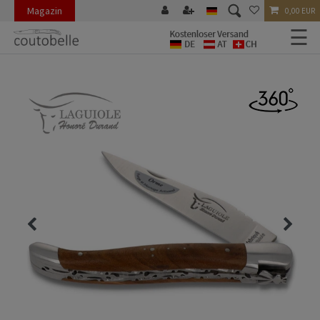
Magazin
0,00 EUR
☰