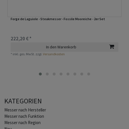
Forge de Laguiole - Steakmesser - Fossile Mooreiche - 2er Set
222,20 € *
In den Warenkorb
*
inkl. ges. MwSt.
zzgl.
Versandkosten
KATEGORIEN
Home
Messer nach Hersteller
Messer nach Funktion
Messer nach Region
Neu