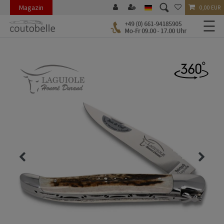
Magazin
0,00 EUR
☰