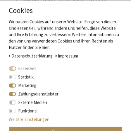
Schmiede: Laguiole Honoré Durand (Frankreich) -
Herstellerkennung: 1LA111IM2ASM12BVI0
Cookies
Klinge: 9 cm satiniert
Griff: 11 cm - Griffschalen Violettholz - Backen: Stahl
Wir nutzen Cookies auf unserer Website. Einige von diesen
satiniert
sind essenziell, während andere uns helfen, diese Website
Rücken: Verzierte Feder und Biene​
und Ihre Erfahrung zu verbessern. Weitere Informationen zu
Gewicht: 74 g
den von uns verwendeten Cookies und Ihren Rechten als
Nutzer finden Sie hier:
Daten­schutz­erklärung
Impressum
Lieferumfang
Essenziell
Messer
Statistik
Geschenkbox
Zertifikat des Hersteller
Marketing
Zahlungsdienstleister
Externe Medien
Die Schmiede "La Coutellerie de Laguiole Honoré Durand"
Funktional
Im Südwesten Frankreichs, im Département Aveyron, werden
Weitere Einstellungen
seit Mitte des 19. Jahrhunderts die weltweit
bekannten Laguiole Messer gefertigt.