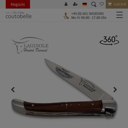
Magazin
0,00 EUR
☰