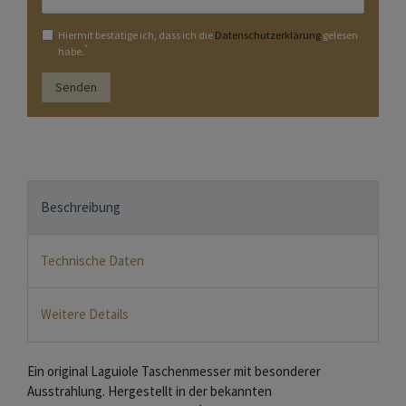
Hiermit bestätige ich, dass ich die
Daten­schutz­erklärung
gelesen
*
habe.
Senden
Beschreibung
Technische Daten
Weitere Details
Ein original Laguiole Taschenmesser mit besonderer
Ausstrahlung. Hergestellt in der bekannten