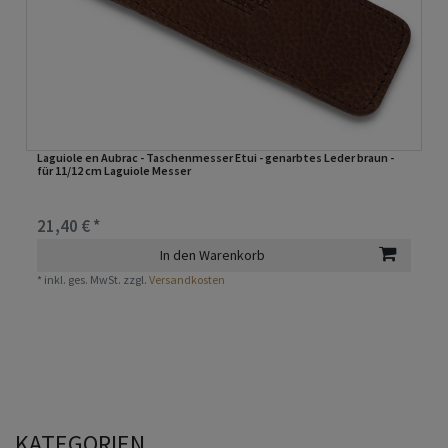
Laguiole en Aubrac - Taschenmesser Etui - genarbtes Leder braun -
für 11/12 cm Laguiole Messer
21,40 € *
In den Warenkorb
*
inkl. ges. MwSt.
zzgl.
Versandkosten
KATEGORIEN