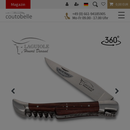
Magazin
0,00 EUR
☰