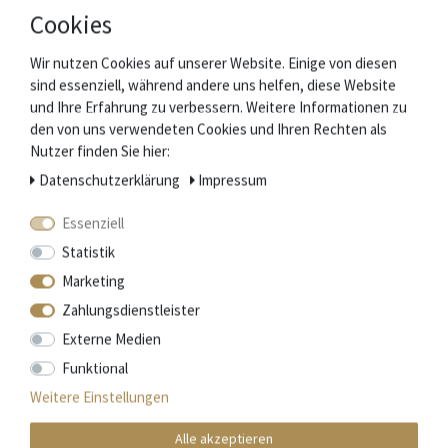
Urpsrungland: Frankreich - Schmiede: Laguiole Honoré
Cookies
Durand - Herstellerkennung: 2LA212IM2ASM12BVI0
Klinge: 10 cm satiniert
Wir nutzen Cookies auf unserer Website. Einige von diesen
Griff: 12 cm - Griffschalen Violettholz - Backen satiniert
sind essenziell, während andere uns helfen, diese Website
Rücken: Verzierte Feder und Biene - Korkenzieher
und Ihre Erfahrung zu verbessern. Weitere Informationen zu
Gewicht: 100 g
den von uns verwendeten Cookies und Ihren Rechten als
Nutzer finden Sie hier:
Daten­schutz­erklärung
Impressum
Lieferumfang
Messer
Essenziell
Geschenkbox
Statistik
Zertifikat des Hersteller
Marketing
Zahlungsdienstleister
Die Schmiede "La Coutellerie de Laguiole Honoré Durand"
Externe Medien
Funktional
Im Südwesten Frankreichs, im Département Aveyron, werden
Weitere Einstellungen
seit Mitte des 19. Jahrhunderts die weltweit
bekannten Laguiole Messer gefertigt.
Alle akzeptieren