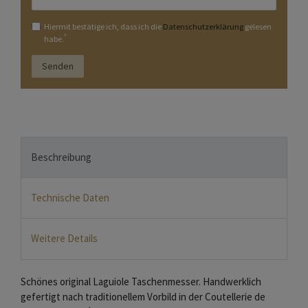
Hiermit bestätige ich, dass ich die
Daten­schutz­erklärung
gelesen
*
habe.
Senden
Beschreibung
Technische Daten
Weitere Details
Schönes original Laguiole Taschenmesser. Handwerklich
gefertigt nach traditionellem Vorbild in der Coutellerie de