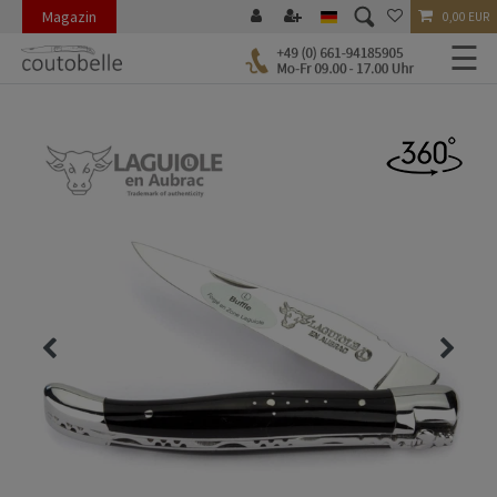
Magazin
0,00 EUR
☰