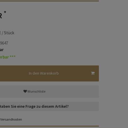
*
R
€ / Stück
9647
ar
erbar ***
In den Warenkorb
Wunschliste
Haben Sie eine Frage zu diesem Artikel?
Versandkosten