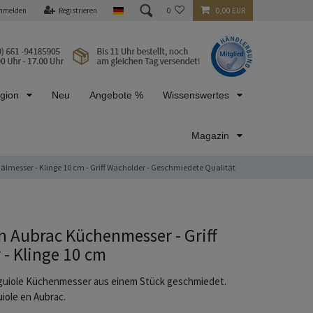
nmelden
Registrieren
0
0,00 EUR
egion
Neu
Angebote %
Wissenswertes
Magazin
lmesser - Klinge 10 cm - Griff Wacholder - Geschmiedete Qualität
n Aubrac Küchenmesser - Griff
- Klinge 10 cm
uiole Küchenmesser aus einem Stück geschmiedet.
uiole en Aubrac.