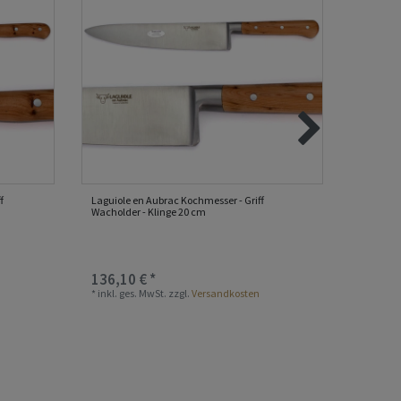
f
Laguiole en Aubrac Kochmesser - Griff
Laguiole
Wacholder - Klinge 20 cm
Walnussh
136,10 € *
118,50
*
inkl. ges. MwSt.
zzgl.
Versandkosten
*
inkl. ge