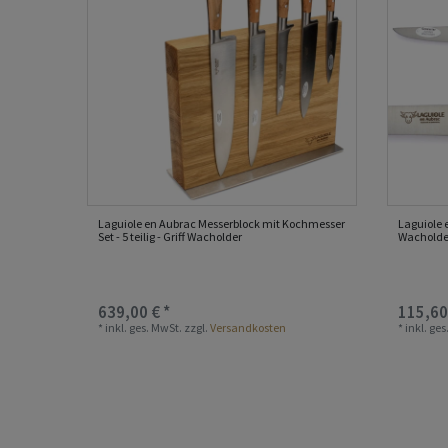
Laguiole en Aubrac Messerblock mit Kochmesser
Laguiole 
Set - 5 teilig - Griff Wacholder
Wacholder
639,00 € *
115,60
*
inkl. ges. MwSt.
zzgl.
Versandkosten
*
inkl. ge