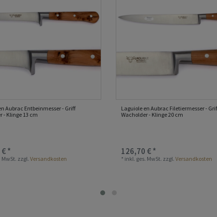
en Aubrac Entbeinmesser - Griff
Laguiole en Aubrac Filetiermesser - Grif
 - Klinge 13 cm
Wacholder - Klinge 20 cm
 € *
126,70 € *
s. MwSt.
zzgl.
Versandkosten
*
inkl. ges. MwSt.
zzgl.
Versandkosten