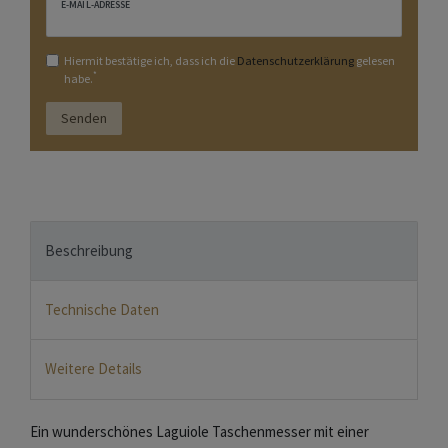
E-MAIL-ADRESSE
Hiermit bestätige ich, dass ich die
Daten­schutz­erklärung
gelesen
*
habe.
Senden
Beschreibung
Technische Daten
Weitere Details
Ein wunderschönes Laguiole Taschenmesser mit einer