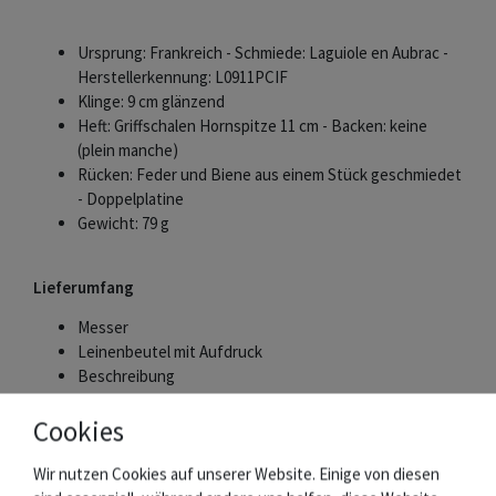
Ursprung: Frankreich - Schmiede: Laguiole en Aubrac -
Herstellerkennung: L0911PCIF
Klinge: 9 cm glänzend
Heft: Griffschalen Hornspitze 11 cm - Backen: keine
(plein manche)
Rücken: Feder und Biene aus einem Stück geschmiedet
- Doppelplatine
Gewicht: 79 g
Lieferumfang
Messer
Leinenbeutel mit Aufdruck
Beschreibung
Zertifikat des Herstellers
Cookies
Wir nutzen Cookies auf unserer Website. Einige von diesen