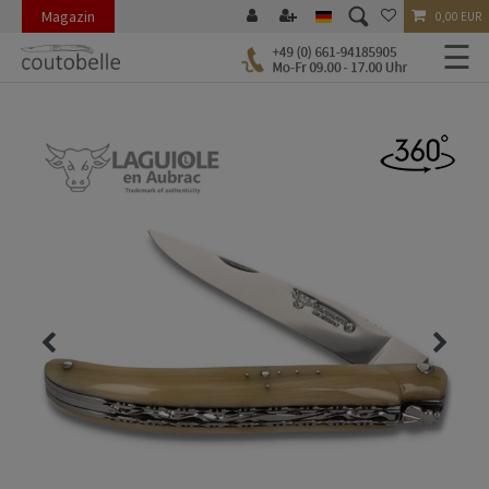
Magazin
0,00 EUR
☰