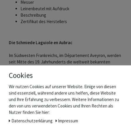
Messer
Leinenbeutel mit Aufdruck
Beschreibung
Zertifikat des Herstellers
Die Schmiede Laguiole en Aubrac
Im Südwesten Frankreichs, im Département Aveyron, werden
seit Mitte des 19. Jahrhunderts die weltweit bekannten
Laguiole Messer hergestellt.
Cookies
Laguiole en Aubrac zählt zu den besten Schmieden der
Wir nutzen Cookies auf unserer Website. Einige von diesen
Region, die sich besonders durch Qualität und Bewahrung der
sind essenziell, während andere uns helfen, diese Website
Tradition auszeichnen.
und Ihre Erfahrung zu verbessern. Weitere Informationen zu
Messer und Griffschalen werden aus edlen Materialien in
den von uns verwendeten Cookies und Ihren Rechten als
Handarbeit gefertigt. Die Klingen ziert der berühmte
Nutzer finden Sie hier:
Stierkopf.
Die bis zu 216 Arbeitsschritte bei der Herstellung werden
Daten­schutz­erklärung
Impressum
jeweils nur von einem Schmied ausgeführt.