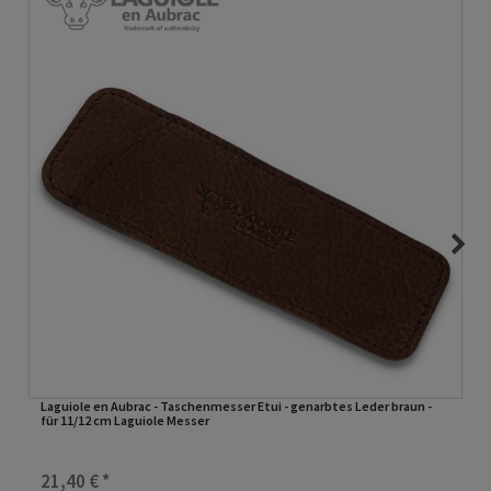
Laguiole en Aubrac - Taschenmesser Etui - genarbtes Leder braun -
für 11/12 cm Laguiole Messer
21,40 € *