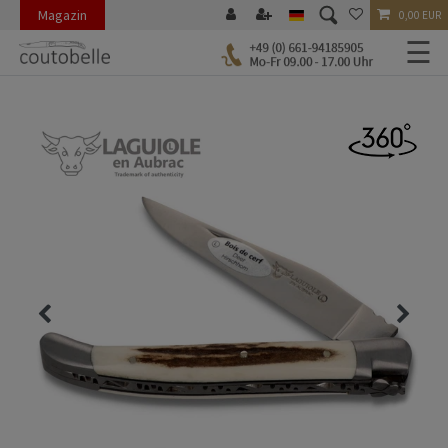
Magazin
0,00 EUR
☰