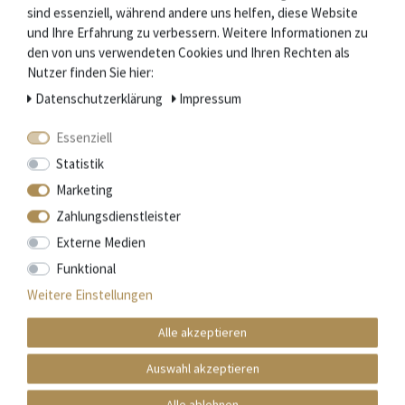
sind essenziell, während andere uns helfen, diese Website
Gewicht: 66 g
und Ihre Erfahrung zu verbessern. Weitere Informationen zu
den von uns verwendeten Cookies und Ihren Rechten als
Nutzer finden Sie hier:
Lieferumfang
Daten­schutz­erklärung
Impressum
Messer
Leinenbeutel mit Aufdruck
Essenziell
Beschreibung
Statistik
Zertifikat des Herstellers
Marketing
Zahlungsdienstleister
Die Schmiede Laguiole en Aubrac
Externe Medien
Funktional
Im Südwesten Frankreichs, im Département Aveyron, werden
Weitere Einstellungen
seit Mitte des 19. Jahrhunderts die weltweit
bekannten Laguiole Messer hergestellt.
Alle akzeptieren
Laguiole en Aubrac zählt zu den besten Schmieden der
Auswahl akzeptieren
Region, die sich besonders durch Qualität und Bewahrung der
Tradition auszeichnen.
Alle ablehnen