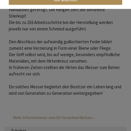
Messer und Griffschalen werden aus edlen Materialien in
Handarbeit gefertigt. Die Klingen ziert der berühmte
Stierkopf.
Die bis zu 216 Arbeitsschritte bei der Herstellung werden
jeweils nur von einem Schmied ausgeführt.
Den Abschluss der aufwändig guillochierten Feder bildet
zumeist eine Verzierung in Form einer Biene oder Fliege.
Der Griff selbst wird, bis auf wenige, besonders empfindliche
Materialien, mit dem Hirtenkreuz versehen.
In früheren Zeiten stellten die Hirten das Messer zum Beten
aufrecht vor sich.
Ein solches Messer begleitet den Besitzer ein Leben lang und
wird von Generation zu Generation weitergegeben!
Mehr Informationen zum EU Verantwortlichen »
Zubehör