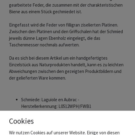
gearbeitete Feder, die zusammen mit der charakteristischen
Biene aus einem Stück gechmiedet ist.
Eingefasst wird die Feder von filligran ziselierten Platinen.
Zwischen den Platinen und den Griffschalen hat der Schmied
jeweils dünne Lagen Ebenholz eingelegt, die das
Taschenmesser nochmals aufwerten.
Da es sich bei diesem Artikel um ein handgefertigtes
Einzelstück aus Naturprodukten handelt, kann es zu leichten
Abweichungen zwischen den gezeigten Produktbildern und
der gelieferten Ware kommen.
Schmiede: Laguiole en Aubrac -
Herstellerkennung: L0512WPH/FWB1
Klinge: 10 cm Damaststahl - Leiterdamast
Cookies
Heft: Griffschalen Pappel Maserholz - 12 cm
Rücken: Ziselierte Platine / Feder und Biene aus einem
Wir nutzen Cookies auf unserer Website. Einige von diesen
Stück geschmiedet