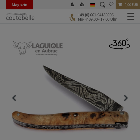
Magazin
0,00 EUR
☰