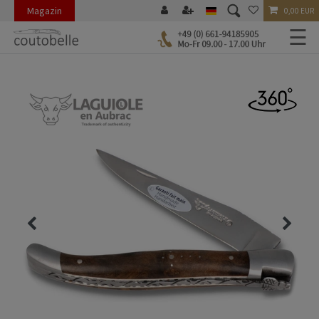
Magazin
0,00 EUR
☰