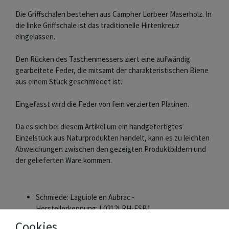
Die Griffschalen bestehen aus Campher Lorbeer Maserholz. In
die linke Griffschale ist das traditionelle Hirtenkreuz
eingelassen.
Den Rücken des Taschenmessers ziert eine aufwändig
gearbeitete Feder, die mitsamt der charakteristischen Biene
aus einem Stück geschmiedet ist.
Eingefasst wird die Feder von fein verzierten Platinen.
Da es sich bei diesem Artikel um ein handgefertigtes
Einzelstück aus Naturprodukten handelt, kann es zu leichten
Abweichungen zwischen den gezeigten Produktbildern und
der gelieferten Ware kommen.
Schmiede: Laguiole en Aubrac -
Herstellerkennung: L0212LRH-FSB1
Klinge: 10 cm matt
Cookies