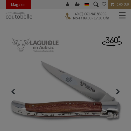
Magazin
0,00 EUR
☰