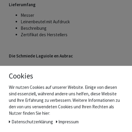
Lieferumfang
Messer
Leinenbeutel mit Aufdruck
Beschreibung
Zertifikat des Herstellers
Die Schmiede Laguiole en Aubrac
Im Südwesten Frankreichs, im Département Aveyron, werden
Cookies
seit Mitte des 19. Jahrhunderts die weltweit bekannten
Laguiole Messer hergestellt.
Wir nutzen Cookies auf unserer Website. Einige von diesen
sind essenziell, während andere uns helfen, diese Website
Laguiole en Aubrac zählt zu den besten Schmieden der
und Ihre Erfahrung zu verbessern. Weitere Informationen zu
Region, die sich besonders durch Qualität und Bewahrung der
den von uns verwendeten Cookies und Ihren Rechten als
Tradition auszeichnen.
Nutzer finden Sie hier:
Messer und Griffschalen werden aus edlen Materialien in
Handarbeit gefertigt. Die Klingen ziert der berühmte
Daten­schutz­erklärung
Impressum
Stierkopf.