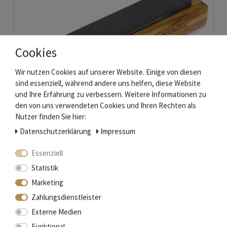
Cookies
Wir nutzen Cookies auf unserer Website. Einige von diesen
sind essenziell, während andere uns helfen, diese Website
und Ihre Erfahrung zu verbessern. Weitere Informationen zu
den von uns verwendeten Cookies und Ihren Rechten als
Nutzer finden Sie hier:
Daten­schutz­erklärung
Impressum
Natürlicher Schleifstein aus den Pyrenäen - 2 Korngrößen - Holzhalter
Essenziell
Nicht auf Lager
Statistik
48,00 € *
Marketing
Artikel anzeigen
Zahlungsdienstleister
*
inkl. ges. MwSt.
zzgl.
Versandkosten
Externe Medien
Funktional