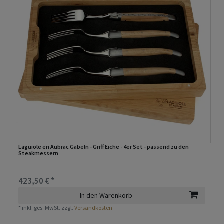
Laguiole en Aubrac Gabeln - Griff Eiche - 4er Set - passend zu den
Steakmessern
423,50 € *
In den Warenkorb
*
inkl. ges. MwSt.
zzgl.
Versandkosten