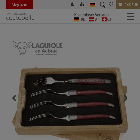
Magazin
0,00 EUR
☰