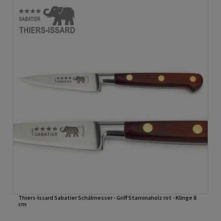
Thiers-Issard Sabatier Schälmesser - Griff Staminaholz rot - Klinge 8
cm