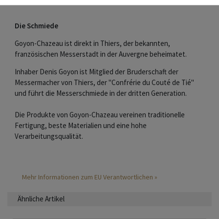
Die Schmiede
Goyon-Chazeau ist direkt in Thiers, der bekannten,
französischen Messerstadt in der Auvergne beheimatet.
Inhaber Denis Goyon ist Mitglied der Bruderschaft der
Messermacher von Thiers, der "Confrérie du Couté de Tié"
und führt die Messerschmiede in der dritten Generation.
Die Produkte von Goyon-Chazeau vereinen traditionelle
Fertigung, beste Materialien und eine hohe
Verarbeitungsqualität.
Mehr Informationen zum EU Verantwortlichen »
Ähnliche Artikel