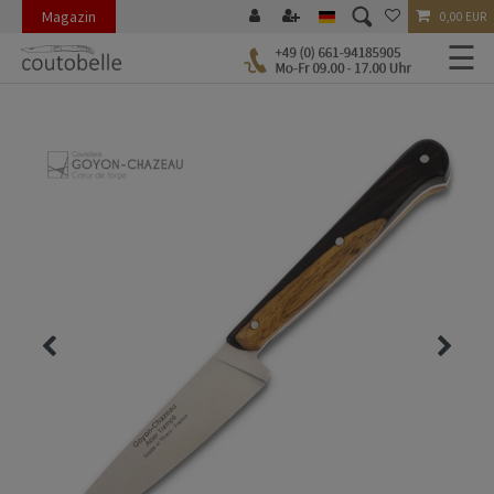
Magazin
0,00 EUR
☰