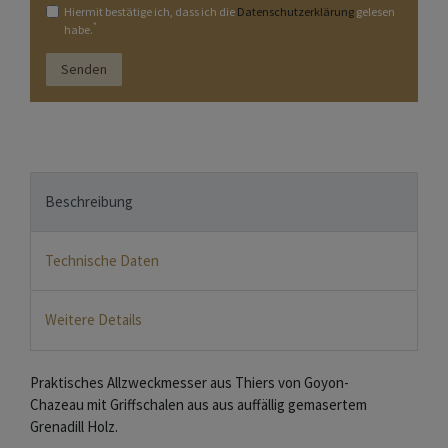
Hiermit bestätige ich, dass ich die
Daten­schutz­erklärung
gelesen
*
habe.
Senden
Beschreibung
Technische Daten
Weitere Details
Praktisches Allzweckmesser aus Thiers von Goyon-
Chazeau mit Griffschalen aus aus auffällig gemasertem
Grenadill Holz.