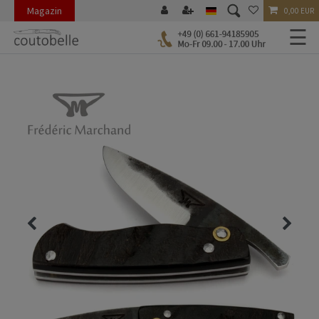
Magazin
0,00 EUR
☰