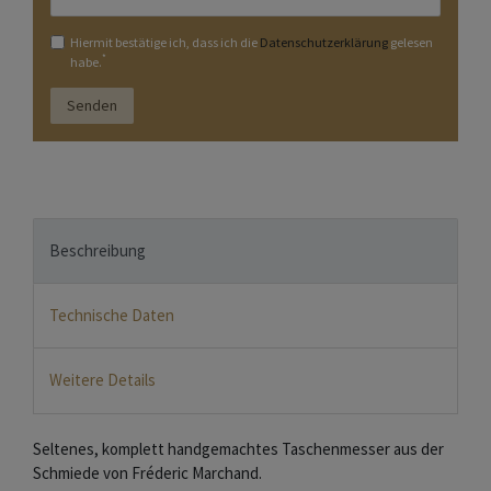
Hiermit bestätige ich, dass ich die
Daten­schutz­erklärung
gelesen
*
habe.
Senden
Beschreibung
Technische Daten
Weitere Details
Seltenes, komplett handgemachtes Taschenmesser aus der
Schmiede von Fréderic Marchand.