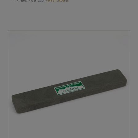
*
inkl. ges. MwSt.
zzgl.
Versandkosten