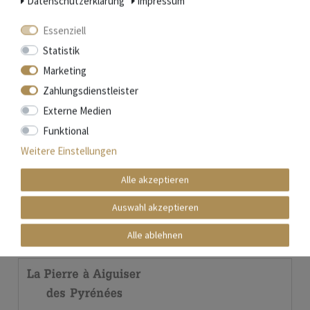
Daten­schutz­erklärung
Impressum
Essenziell
Statistik
Marketing
Zahlungsdienstleister
Laguiole en Aubrac Messerschärfer
Externe Medien
Funktional
Nicht auf Lager
Weitere Einstellungen
21,90 € *
Artikel anzeigen
Alle akzeptieren
*
inkl. ges. MwSt.
zzgl.
Versandkosten
Auswahl akzeptieren
Alle ablehnen