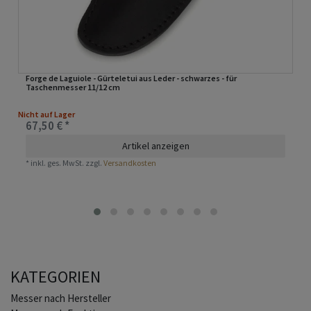
Forge de Laguiole - Gürteletui aus Leder - schwarzes - für
Taschenmesser 11/12 cm
Nicht auf Lager
67,50 € *
Artikel anzeigen
*
inkl. ges. MwSt.
zzgl.
Versandkosten
KATEGORIEN
Home
Messer nach Hersteller