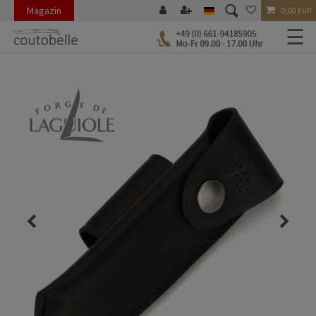
Magazin
0,00 EUR
☰