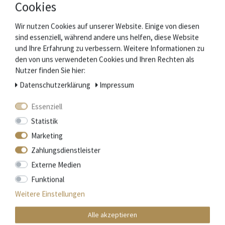
Das Etui passt für alle Taschenmesser der Forge de
Cookies
Laguiole mit 11 und 12 cm Grifflänge.
Wir nutzen Cookies auf unserer Website. Einige von diesen
Diese Ledertasche wird HORIZONTAL am Gürtel getragen.
sind essenziell, während andere uns helfen, diese Website
und Ihre Erfahrung zu verbessern. Weitere Informationen zu
Auf der Vorderseite ist das bekannte Logo der Schmiede mit
den von uns verwendeten Cookies und Ihren Rechten als
dem geöffneten Taschenmesser in das Leder geprägt.
Nutzer finden Sie hier:
Daten­schutz­erklärung
Impressum
Verschlossen wird das Etui durch eine Lederlasche mit
Druckknopf. Innen ist der Druckknopf abgedeckt, damit Ihr
Essenziell
Messer keine Kratzer bekommt.
Statistik
.
Marketing
Hersteller: Forge de Laguiole - Herstellerkenung:
Zahlungsdienstleister
B3N Noir
Externe Medien
Material: schwarzes Leder
Funktional
Verschluss: Druckknopf
Gewicht: 26 g
Weitere Einstellungen
Tragart: Horizontal
Alle akzeptieren