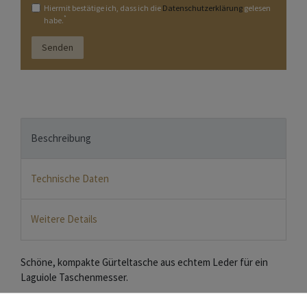
Hiermit bestätige ich, dass ich die
Daten­schutz­erklärung
gelesen
*
habe.
Senden
Beschreibung
Technische Daten
Weitere Details
Schöne, kompakte Gürteltasche aus echtem Leder für ein
Laguiole Taschenmesser.