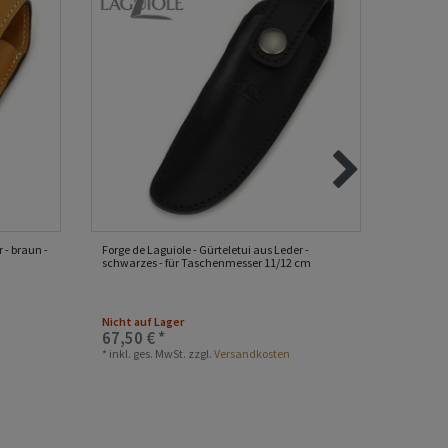
 - braun -
Forge de Laguiole - Gürteletui aus Leder -
Forge de 
schwarzes - für Taschenmesser 11/12 cm
11/12 c
Nicht auf Lager
Nicht au
67,50 € *
46,10 
*
inkl. ges. MwSt.
zzgl.
Versandkosten
*
inkl. ge