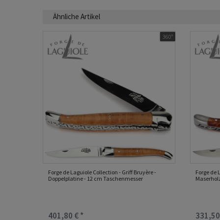
Ähnliche Artikel
360°
Forge de Laguiole Collection - Griff Bruyère -
Forge de L
Doppelplatine - 12 cm Taschenmesser
Maserhol
401,80 € *
331,50