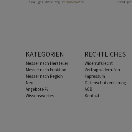
*
inkl. ges. MwSt.
zzgl.
Versandkosten
*
inkl. ge
KATEGORIEN
RECHTLICHES
Home
Messer nach Hersteller
Widerrufs­recht
Messer nach Funktion
Vertrag widerrufen
Messer nach Region
Impressum
Neu
Daten­schutz­erklärung
Angebote %
AGB
Wissenswertes
Kontakt