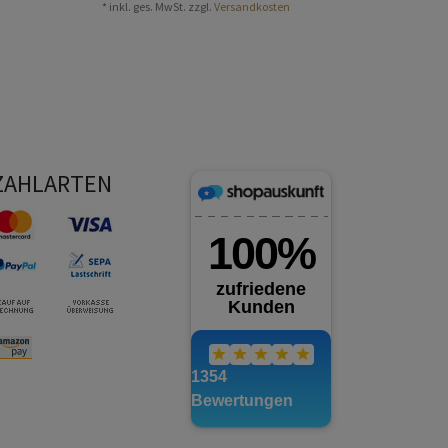
*
inkl. ges. MwSt.
zzgl.
Versandkosten
*
inkl. ge
ZAHLARTEN