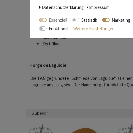
Gewicht: 74 g
Daten­schutz­erklärung
Impressum
Essenziell
Statistik
Marketing
Lieferumfang
Funktional
Weitere Einstellungen
Messer
Geschenkbox
Zertifikat
Forge de Laguiole
Die 1987 gegründete "Schmiede von Laguiole" ist einer 
Laguiole ansässig sind. Der Name bürgt für höchste Qua
Zubehör