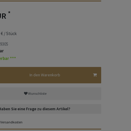
*
UR
 € / Stück
9305
ar
erbar ***
In den Warenkorb
Wunschliste
Haben Sie eine Frage zu diesem Artikel?
Versandkosten