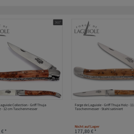
360°
aguiole Collection - Griff Thuja
Forge de Laguiole - Griff Thuja Holz - 1
z - 12 cm Taschenmesser
Taschenmesser - Stahl satiniert
Nicht auf Lager
 € *
177,80 € *