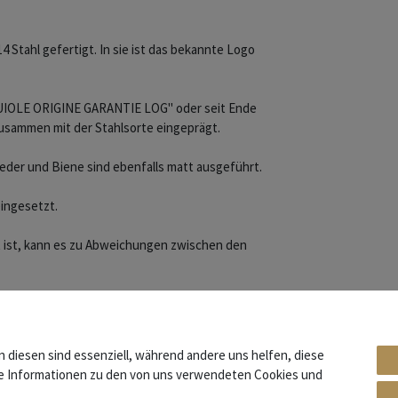
14 Stahl gefertigt. In sie ist das bekannte Logo
AGUIOLE ORIGINE GARANTIE LOG" oder seit Ende
sammen mit der Stahlsorte eingeprägt.
der und Biene sind ebenfalls matt ausgeführt.
 eingesetzt.
t ist, kann es zu Abweichungen zwischen den
: 1211 IN BR SAT
n diesen sind essenziell, während andere uns helfen, diese
re Informationen zu den von uns verwendeten Cookies und
hmiedet