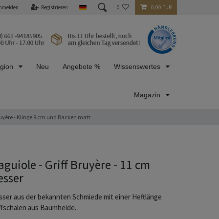
nmelden
Registrieren
0
0,00 EUR
egion
Neu
Angebote %
Wissenswertes
Magazin
ruyère - Klinge 9 cm und Backen matt
aguiole - Griff Bruyère - 11 cm
sser
ser aus der bekannten Schmiede mit einer Heftlänge
ffschalen aus Baumheide.