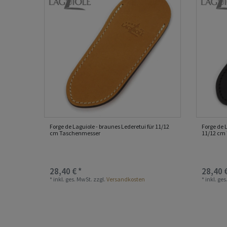
Forge de Laguiole - braunes Lederetui für 11/12
Forge de 
cm Taschenmesser
11/12 cm
28,40 € *
28,40 €
*
inkl. ges. MwSt.
zzgl.
Versandkosten
*
inkl. ge