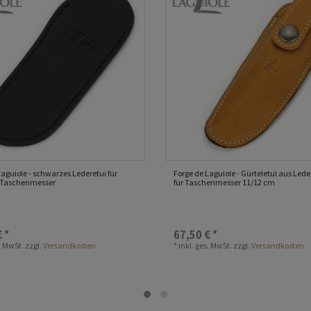
Laguiole - schwarzes Lederetui für
Forge de Laguiole - Gürteletui aus Leder
 Taschenmesser
für Taschenmesser 11/12 cm
 *
67,50 € *
s. MwSt.
zzgl.
Versandkosten
*
inkl. ges. MwSt.
zzgl.
Versandkosten