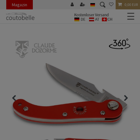
Magazin
0,00 EUR
☰