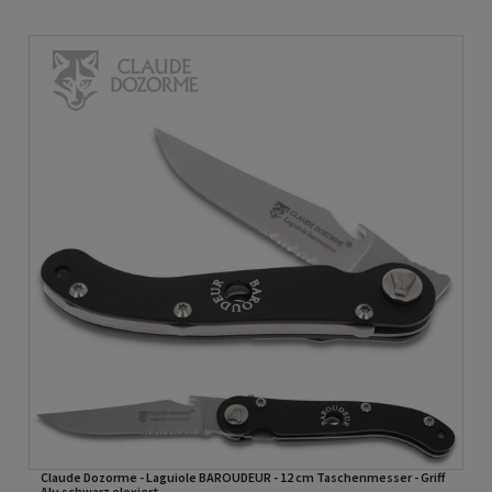
Claude Dozorme - Laguiole BAROUDEUR - 12 cm Taschenmesser - Griff
Alu schwarz eloxiert